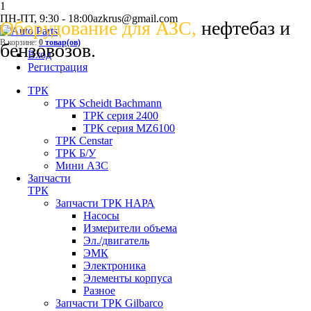
1
ПН-ПТ, 9:30 - 18:00
azkrus@gmail.com
Оборудование для АЗС,
нефтебаз и
В корзине:
0
товар(ов)
бензовозов.
Вход
Регистрация
ТРК
ТРК Scheidt Bachmann
ТРК серия 2400
ТРК серия MZ6100
ТРК Censtar
ТРК Б/У
Мини АЗС
Запчасти
ТРК
Запчасти ТРК НАРА
Насосы
Измерители объема
Эл./двигатель
ЭМК
Электроника
Элементы корпуса
Разное
Запчасти ТРК Gilbarco