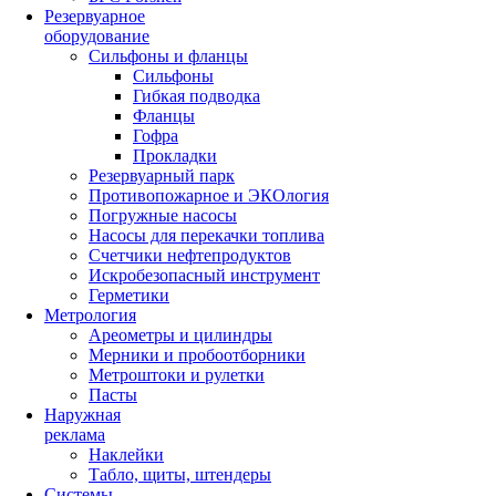
Резервуарное
оборудование
Сильфоны и фланцы
Сильфоны
Гибкая подводка
Фланцы
Гофра
Прокладки
Резервуарный парк
Противопожарное и ЭКОлогия
Погружные насосы
Насосы для перекачки топлива
Счетчики нефтепродуктов
Искробезопасный инструмент
Герметики
Метрология
Ареометры и цилиндры
Мерники и пробоотборники
Метроштоки и рулетки
Пасты
Наружная
реклама
Наклейки
Табло, щиты, штендеры
Системы