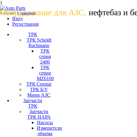
1
Оборудование для АЗС,
нефтебаз и б
В корзине:
0
товар(ов)
Вход
Регистрация
ТРК
ТРК Scheidt
Bachmann
ТРК
серия
2400
ТРК
серия
MZ6100
ТРК Censtar
ТРК Б/У
Мини АЗС
Запчасти
ТРК
Запчасти
ТРК НАРА
Насосы
Измерители
объема