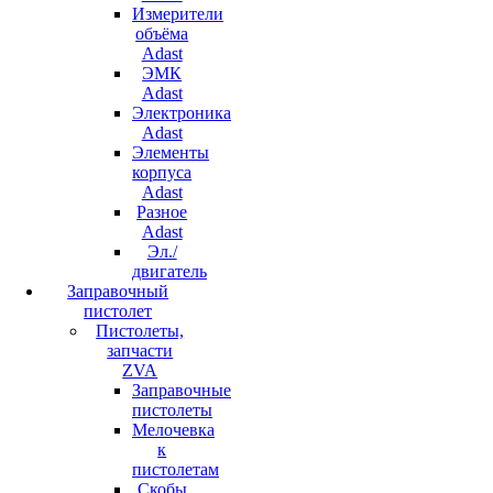
Измерители
объёма
Adast
ЭМК
Adast
Электроника
Adast
Элементы
корпуса
Adast
Разное
Adast
Эл./
двигатель
Заправочный
пистолет
Пистолеты,
запчасти
ZVA
Заправочные
пистолеты
Мелочевка
к
пистолетам
Скобы