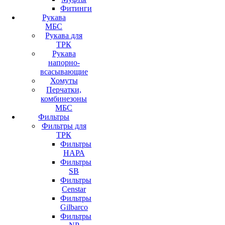
Фитинги
Рукава
МБС
Рукава для
ТРК
Рукава
напорно-
всасывающие
Хомуты
Перчатки,
комбинезоны
МБС
Фильтры
Фильтры для
ТРК
Фильтры
НАРА
Фильтры
SB
Фильтры
Censtar
Фильтры
Gilbarco
Фильтры