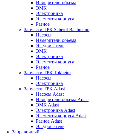
Измерители объема
ЭМК
Электроника
Элементы корпуса
Разное
Запчасти ТРК Scheidt Bachmann
Насосы
Измерители объема
Эл./двигатель
ЭМК
Электроника
Элементы корпуса
Разное
Запчасти ТРК Tokheim
Насосы
Электроника
Запчасти ТРК Adast
Насосы Adast
Измерители объёма Adast
ЭМК Adast
Электроника Adast
Элементы корпуса Adast
Разное Adast
Эл./двигатель
Заправочный