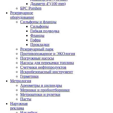
Диаметр 4"(100 mm)
БРС Porshen
Резервуарное
оборудование
Сильфоны и фланцы
Сильфоны
Гибкая подводка
Фланцы
Гофра
Прокладки
Резервуарный парк
Противопожарное и ЭКОлогия
Погружные насосы
Насосы для перекачки топлива
Счетчики нефтепродуктов
Искробезопасный инструмент
Герметики
Метрология
Ареометры и цилиндры
Мерники и пробоотборники
Метроштоки и рулетки
Пасты
Наружная
реклама
Наклейки