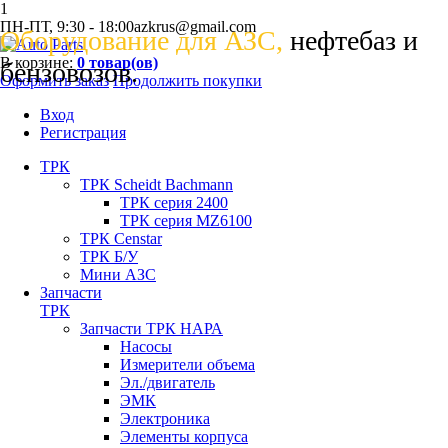
1
ПН-ПТ, 9:30 - 18:00
azkrus@gmail.com
Оборудование для АЗС,
нефтебаз и
В корзине:
0
товар(ов)
бензовозов.
Оформить заказ
Продолжить покупки
Вход
Регистрация
ТРК
ТРК Scheidt Bachmann
ТРК серия 2400
ТРК серия MZ6100
ТРК Censtar
ТРК Б/У
Мини АЗС
Запчасти
ТРК
Запчасти ТРК НАРА
Насосы
Измерители объема
Эл./двигатель
ЭМК
Электроника
Элементы корпуса