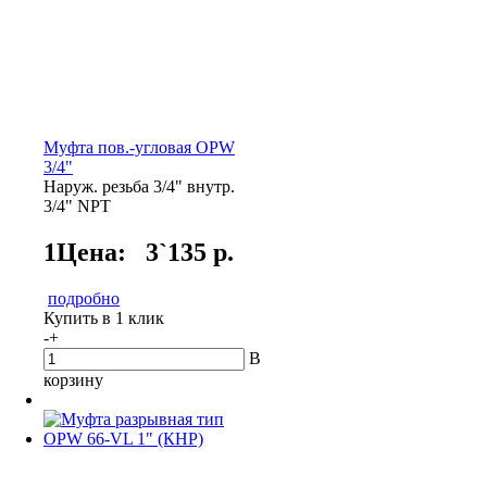
Муфта пов.-угловая OPW
3/4"
Наруж. резьба 3/4" внутр.
3/4" NPT
1Цена:
3`135 р.
подробно
Купить в 1 клик
-
+
В
корзину