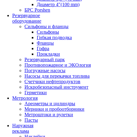
Диаметр 4"(100 mm)
БРС Porshen
Резервуарное
оборудование
Сильфоны и фланцы
Сильфоны
Гибкая подводка
Фланцы
Гофра
Прокладки
Резервуарный парк
Противопожарное и ЭКОлогия
Погружные насосы
Насосы для перекачки топлива
Счетчики нефтепродуктов
Искробезопасный инструмент
Герметики
Метрология
Ареометры и цилиндры
Мерники и пробоотборники
Метроштоки и рулетки
Пасты
Наружная
реклама
Наклейки