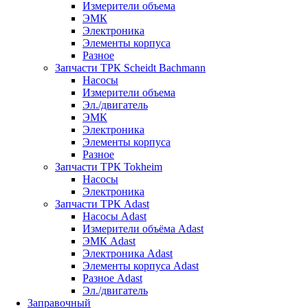
Измерители объема
ЭМК
Электроника
Элементы корпуса
Разное
Запчасти ТРК Scheidt Bachmann
Насосы
Измерители объема
Эл./двигатель
ЭМК
Электроника
Элементы корпуса
Разное
Запчасти ТРК Tokheim
Насосы
Электроника
Запчасти ТРК Adast
Насосы Adast
Измерители объёма Adast
ЭМК Adast
Электроника Adast
Элементы корпуса Adast
Разное Adast
Эл./двигатель
Заправочный