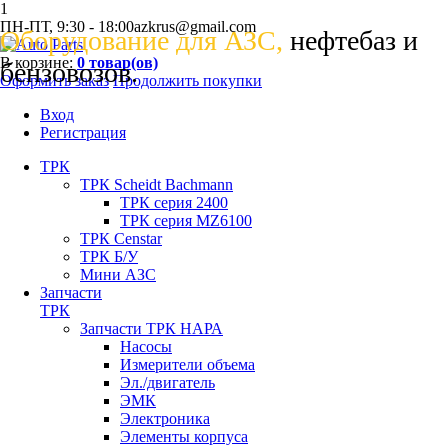
1
ПН-ПТ, 9:30 - 18:00
azkrus@gmail.com
Оборудование для АЗС,
нефтебаз и
В корзине:
0
товар(ов)
бензовозов.
Оформить заказ
Продолжить покупки
Вход
Регистрация
ТРК
ТРК Scheidt Bachmann
ТРК серия 2400
ТРК серия MZ6100
ТРК Censtar
ТРК Б/У
Мини АЗС
Запчасти
ТРК
Запчасти ТРК НАРА
Насосы
Измерители объема
Эл./двигатель
ЭМК
Электроника
Элементы корпуса