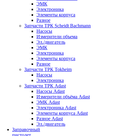
ЭМК
Электроника
Элементы корпуса
Разное
Запчасти ТРК Scheidt Bachmann
Насосы
Измерители объема
Эл./двигатель
ЭМК
Электроника
Элементы корпуса
Разное
Запчасти ТРК Tokheim
Насосы
Электроника
Запчасти ТРК Adast
Насосы Adast
Измерители объёма Adast
ЭМК Adast
Электроника Adast
Элементы корпуса Adast
Разное Adast
Эл./двигатель
Заправочный
пистолет