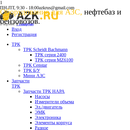
1
ПН-ПТ, 9:30 - 18:00
azkrus@gmail.com
Оборудование для АЗС,
нефтебаз и
бензовозов.
В корзине:
0
товар(ов)
Вход
Регистрация
ТРК
ТРК Scheidt Bachmann
ТРК серия 2400
ТРК серия MZ6100
ТРК Censtar
ТРК Б/У
Мини АЗС
Запчасти
ТРК
Запчасти ТРК НАРА
Насосы
Измерители объема
Эл./двигатель
ЭМК
Электроника
Элементы корпуса
Разное