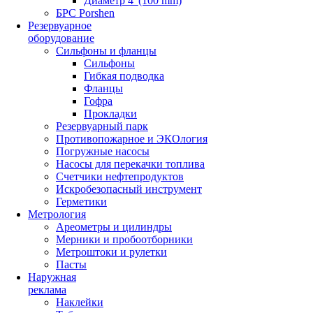
Диаметр 4"(100 mm)
БРС Porshen
Резервуарное
оборудование
Сильфоны и фланцы
Сильфоны
Гибкая подводка
Фланцы
Гофра
Прокладки
Резервуарный парк
Противопожарное и ЭКОлогия
Погружные насосы
Насосы для перекачки топлива
Счетчики нефтепродуктов
Искробезопасный инструмент
Герметики
Метрология
Ареометры и цилиндры
Мерники и пробоотборники
Метроштоки и рулетки
Пасты
Наружная
реклама
Наклейки