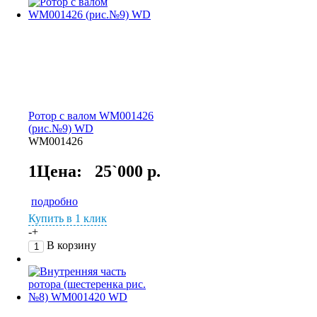
Ротор с валом WM001426
(рис.№9) WD
WM001426
1Цена:
25`000 р.
подробно
Купить в 1 клик
-
+
В корзину