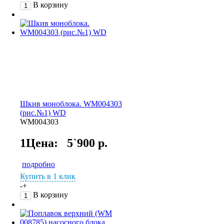
В корзину
Шкив моноблока. WM004303
(рис.№1) WD
WM004303
1Цена:
5`900 р.
подробно
Купить в 1 клик
-
+
В корзину