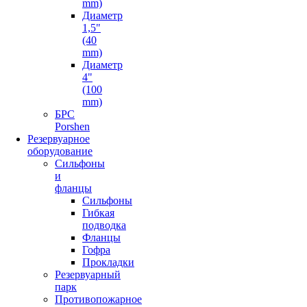
mm)
Диаметр
1,5"
(40
mm)
Диаметр
4"
(100
mm)
БРС
Porshen
Резервуарное
оборудование
Сильфоны
и
фланцы
Сильфоны
Гибкая
подводка
Фланцы
Гофра
Прокладки
Резервуарный
парк
Противопожарное