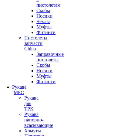
пистолетам
Скобы
Носики
Чехлы
Муфты
Фитинги
Пистолеты,
запчасти
China
Заправочные
пистолеты
Скобы
Носики
Муфты
Фитинги
Рукава
МБС
Рукава
для
ТРК
Рукава
напорно-
всасывающие
Хомуты