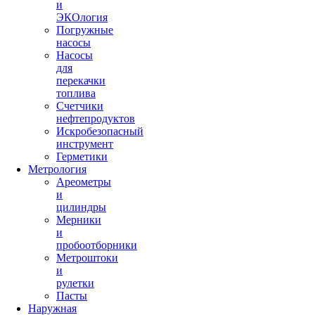
и
ЭКОлогия
Погружные
насосы
Насосы
для
перекачки
топлива
Счетчики
нефтепродуктов
Искробезопасный
инструмент
Герметики
Метрология
Ареометры
и
цилиндры
Мерники
и
пробоотборники
Метроштоки
и
рулетки
Пасты
Наружная