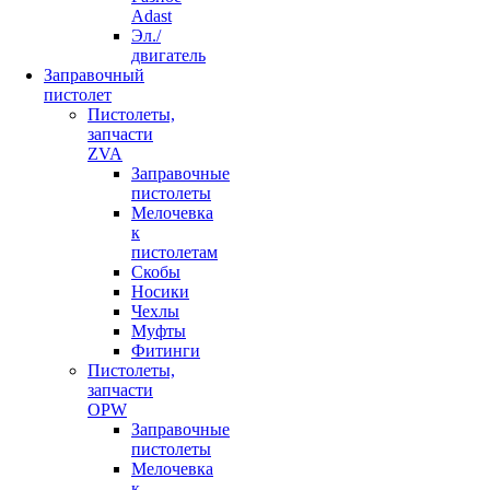
Adast
Эл./
двигатель
Заправочный
пистолет
Пистолеты,
запчасти
ZVA
Заправочные
пистолеты
Мелочевка
к
пистолетам
Скобы
Носики
Чехлы
Муфты
Фитинги
Пистолеты,
запчасти
OPW
Заправочные
пистолеты
Мелочевка
к