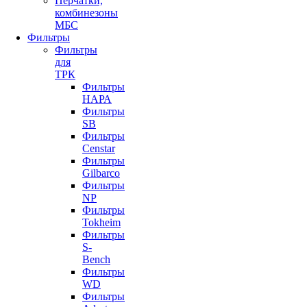
Перчатки,
комбинезоны
МБС
Фильтры
Фильтры
для
ТРК
Фильтры
НАРА
Фильтры
SB
Фильтры
Censtar
Фильтры
Gilbarco
Фильтры
NP
Фильтры
Tokheim
Фильтры
S-
Bench
Фильтры
WD
Фильтры