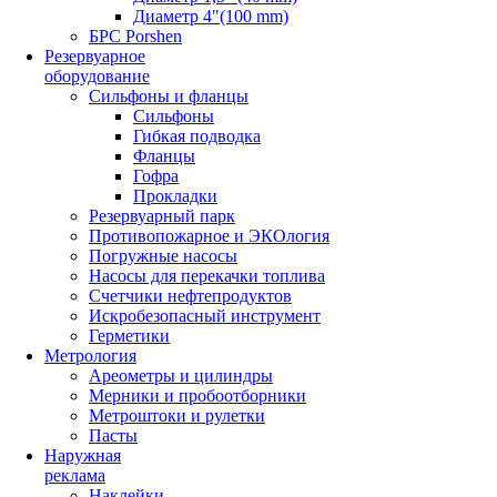
Диаметр 4"(100 mm)
БРС Porshen
Резервуарное
оборудование
Сильфоны и фланцы
Сильфоны
Гибкая подводка
Фланцы
Гофра
Прокладки
Резервуарный парк
Противопожарное и ЭКОлогия
Погружные насосы
Насосы для перекачки топлива
Счетчики нефтепродуктов
Искробезопасный инструмент
Герметики
Метрология
Ареометры и цилиндры
Мерники и пробоотборники
Метроштоки и рулетки
Пасты
Наружная
реклама
Наклейки