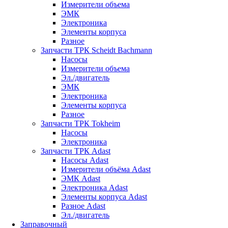
Измерители объема
ЭМК
Электроника
Элементы корпуса
Разное
Запчасти ТРК Scheidt Bachmann
Насосы
Измерители объема
Эл./двигатель
ЭМК
Электроника
Элементы корпуса
Разное
Запчасти ТРК Tokheim
Насосы
Электроника
Запчасти ТРК Adast
Насосы Adast
Измерители объёма Adast
ЭМК Adast
Электроника Adast
Элементы корпуса Adast
Разное Adast
Эл./двигатель
Заправочный