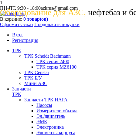
1
ПН-ПТ, 9:30 - 18:00
azkrus@gmail.com
Оборудование для АЗС,
нефтебаз и б
В корзине:
0
товар(ов)
Оформить заказ
Продолжить покупки
Вход
Регистрация
ТРК
ТРК Scheidt Bachmann
ТРК серия 2400
ТРК серия MZ6100
ТРК Censtar
ТРК Б/У
Мини АЗС
Запчасти
ТРК
Запчасти ТРК НАРА
Насосы
Измерители объема
Эл./двигатель
ЭМК
Электроника
Элементы корпуса