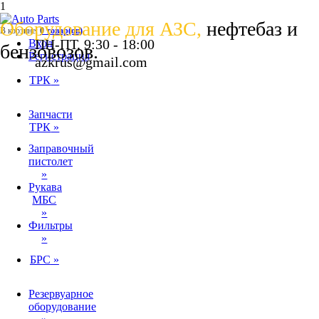
1
Оборудование для АЗС,
нефтебаз и
В корзине:
0
товар(ов)
ПН-ПТ, 9:30 - 18:00
Вход
бензовозов.
Регистрация
azkrus@gmail.com
ТРК
»
Запчасти
ТРК
»
Заправочный
пистолет
»
Рукава
МБС
»
Фильтры
»
БРС
»
Резервуарное
оборудование