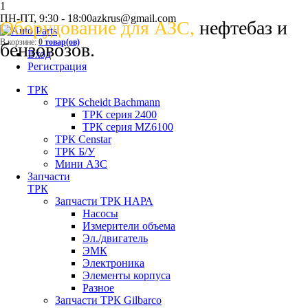
1
ПН-ПТ, 9:30 - 18:00
azkrus@gmail.com
Оборудование для АЗС,
нефтебаз и
В корзине:
0
товар(ов)
бензовозов.
Вход
Регистрация
ТРК
ТРК Scheidt Bachmann
ТРК серия 2400
ТРК серия MZ6100
ТРК Censtar
ТРК Б/У
Мини АЗС
Запчасти
ТРК
Запчасти ТРК НАРА
Насосы
Измерители объема
Эл./двигатель
ЭМК
Электроника
Элементы корпуса
Разное
Запчасти ТРК Gilbarco