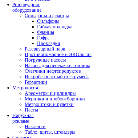
Резервуарное
оборудование
Сильфоны и фланцы
Сильфоны
Гибкая подводка
Фланцы
Гофра
Прокладки
Резервуарный парк
Противопожарное и ЭКОлогия
Погружные насосы
Насосы для перекачки топлива
Счетчики нефтепродуктов
Искробезопасный инструмент
Герметики
Метрология
Ареометры и цилиндры
Мерники и пробоотборники
Метроштоки и рулетки
Пасты
Наружная
реклама
Наклейки
Табло, щиты, штендеры
Системы