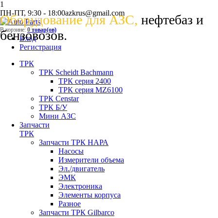
1
ПН-ПТ, 9:30 - 18:00
azkrus@gmail.com
Оборудование для АЗС,
нефтебаз и
В корзине:
0
товар(ов)
бензовозов.
Вход
Регистрация
ТРК
ТРК Scheidt Bachmann
ТРК серия 2400
ТРК серия MZ6100
ТРК Censtar
ТРК Б/У
Мини АЗС
Запчасти
ТРК
Запчасти ТРК НАРА
Насосы
Измерители объема
Эл./двигатель
ЭМК
Электроника
Элементы корпуса
Разное
Запчасти ТРК Gilbarco