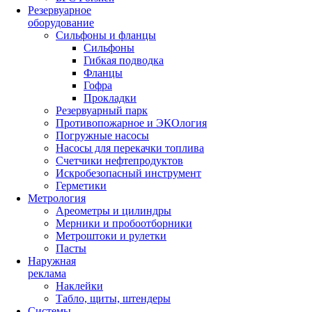
Резервуарное
оборудование
Сильфоны и фланцы
Сильфоны
Гибкая подводка
Фланцы
Гофра
Прокладки
Резервуарный парк
Противопожарное и ЭКОлогия
Погружные насосы
Насосы для перекачки топлива
Счетчики нефтепродуктов
Искробезопасный инструмент
Герметики
Метрология
Ареометры и цилиндры
Мерники и пробоотборники
Метроштоки и рулетки
Пасты
Наружная
реклама
Наклейки
Табло, щиты, штендеры
Системы