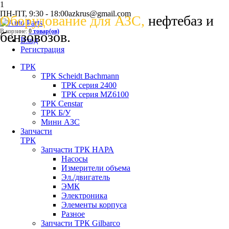
1
ПН-ПТ, 9:30 - 18:00
azkrus@gmail.com
Оборудование для АЗС,
нефтебаз и
В корзине:
0
товар(ов)
бензовозов.
Вход
Регистрация
ТРК
ТРК Scheidt Bachmann
ТРК серия 2400
ТРК серия MZ6100
ТРК Censtar
ТРК Б/У
Мини АЗС
Запчасти
ТРК
Запчасти ТРК НАРА
Насосы
Измерители объема
Эл./двигатель
ЭМК
Электроника
Элементы корпуса
Разное
Запчасти ТРК Gilbarco