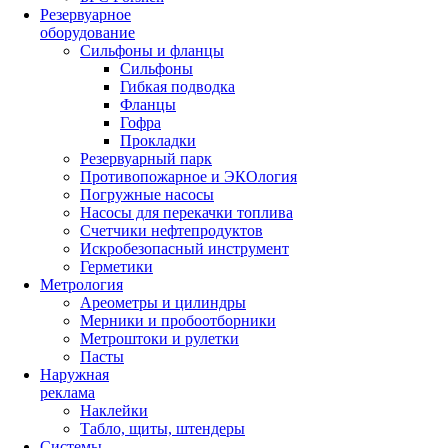
Резервуарное
оборудование
Сильфоны и фланцы
Сильфоны
Гибкая подводка
Фланцы
Гофра
Прокладки
Резервуарный парк
Противопожарное и ЭКОлогия
Погружные насосы
Насосы для перекачки топлива
Счетчики нефтепродуктов
Искробезопасный инструмент
Герметики
Метрология
Ареометры и цилиндры
Мерники и пробоотборники
Метроштоки и рулетки
Пасты
Наружная
реклама
Наклейки
Табло, щиты, штендеры
Системы