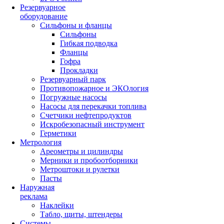
Резервуарное
оборудование
Сильфоны и фланцы
Сильфоны
Гибкая подводка
Фланцы
Гофра
Прокладки
Резервуарный парк
Противопожарное и ЭКОлогия
Погружные насосы
Насосы для перекачки топлива
Счетчики нефтепродуктов
Искробезопасный инструмент
Герметики
Метрология
Ареометры и цилиндры
Мерники и пробоотборники
Метроштоки и рулетки
Пасты
Наружная
реклама
Наклейки
Табло, щиты, штендеры
Системы