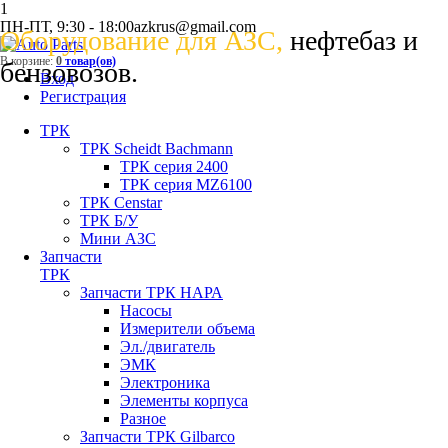
1
ПН-ПТ, 9:30 - 18:00
azkrus@gmail.com
Оборудование для АЗС,
нефтебаз и
В корзине:
0
товар(ов)
бензовозов.
Вход
Регистрация
ТРК
ТРК Scheidt Bachmann
ТРК серия 2400
ТРК серия MZ6100
ТРК Censtar
ТРК Б/У
Мини АЗС
Запчасти
ТРК
Запчасти ТРК НАРА
Насосы
Измерители объема
Эл./двигатель
ЭМК
Электроника
Элементы корпуса
Разное
Запчасти ТРК Gilbarco