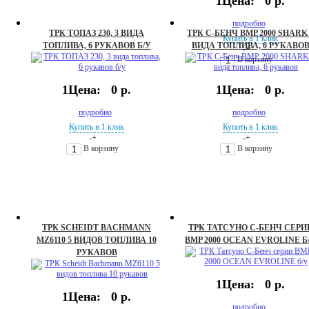
1Цена:
0 р.
подробно
ТРК ТОПАЗ 230, 3 ВИДА
ТРК С-БЕНЧ BMP 2000 SHARK
Купить в 1 клик
ТОПЛИВА, 6 РУКАВОВ Б/У
ВИДА ТОПЛИВА, 6 РУКАВО
-
+
В корзину
1Цена:
0 р.
1Цена:
0 р.
подробно
подробно
Купить в 1 клик
Купить в 1 клик
-
+
-
+
В корзину
В корзину
ТРК SCHEIDT BACHMANN
ТРК ТАТСУНО С-БЕНЧ СЕРИ
MZ6110 5 ВИДОВ ТОПЛИВА 10
BMP 2000 OCEAN EVROLINE Б
РУКАВОВ
1Цена:
0 р.
1Цена:
0 р.
подробно