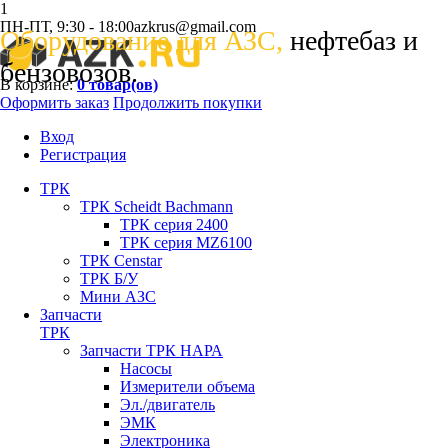
1
ПН-ПТ, 9:30 - 18:00
azkrus@gmail.com
Оборудование для АЗС,
нефтебаз и
бензовозов.
В корзине:
0
товар(ов)
Оформить заказ
Продолжить покупки
Вход
Регистрация
ТРК
ТРК Scheidt Bachmann
ТРК серия 2400
ТРК серия MZ6100
ТРК Censtar
ТРК Б/У
Мини АЗС
Запчасти
ТРК
Запчасти ТРК НАРА
Насосы
Измерители объема
Эл./двигатель
ЭМК
Электроника