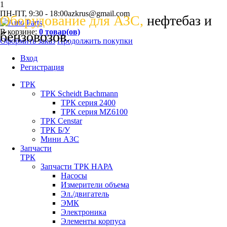
1
ПН-ПТ, 9:30 - 18:00
azkrus@gmail.com
Оборудование для АЗС,
нефтебаз и
В корзине:
0
товар(ов)
бензовозов.
Оформить заказ
Продолжить покупки
Вход
Регистрация
ТРК
ТРК Scheidt Bachmann
ТРК серия 2400
ТРК серия MZ6100
ТРК Censtar
ТРК Б/У
Мини АЗС
Запчасти
ТРК
Запчасти ТРК НАРА
Насосы
Измерители объема
Эл./двигатель
ЭМК
Электроника
Элементы корпуса