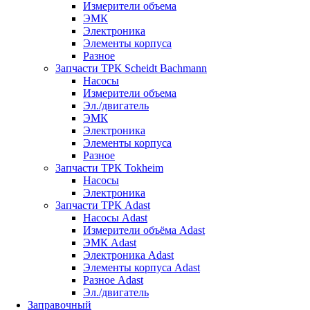
Измерители объема
ЭМК
Электроника
Элементы корпуса
Разное
Запчасти ТРК Scheidt Bachmann
Насосы
Измерители объема
Эл./двигатель
ЭМК
Электроника
Элементы корпуса
Разное
Запчасти ТРК Tokheim
Насосы
Электроника
Запчасти ТРК Adast
Насосы Adast
Измерители объёма Adast
ЭМК Adast
Электроника Adast
Элементы корпуса Adast
Разное Adast
Эл./двигатель
Заправочный