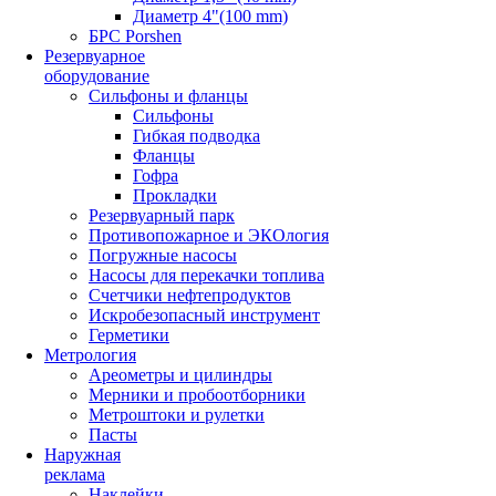
Диаметр 4"(100 mm)
БРС Porshen
Резервуарное
оборудование
Сильфоны и фланцы
Сильфоны
Гибкая подводка
Фланцы
Гофра
Прокладки
Резервуарный парк
Противопожарное и ЭКОлогия
Погружные насосы
Насосы для перекачки топлива
Счетчики нефтепродуктов
Искробезопасный инструмент
Герметики
Метрология
Ареометры и цилиндры
Мерники и пробоотборники
Метроштоки и рулетки
Пасты
Наружная
реклама
Наклейки